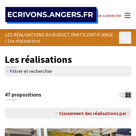
Panneau de gestion des cookies
Menu
Se connecter
LES RÉALISATIONS DU BUDGET PARTICIPATIF ANGEVIN
Menu p
/
Les réalisations
Les réalisations
Filtrer et rechercher
47 propositions
Classement des réalisations par :