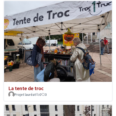
La tente de troc
Projet lauréat
0
0