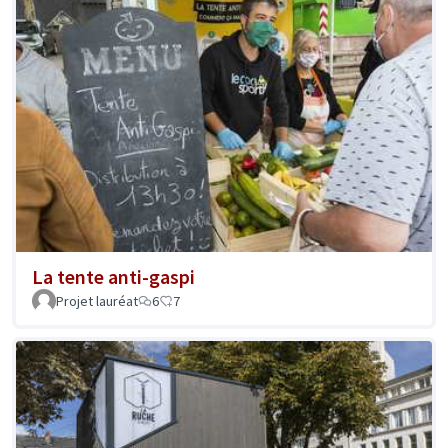
La tente anti-gaspi
Projet lauréat
6
7