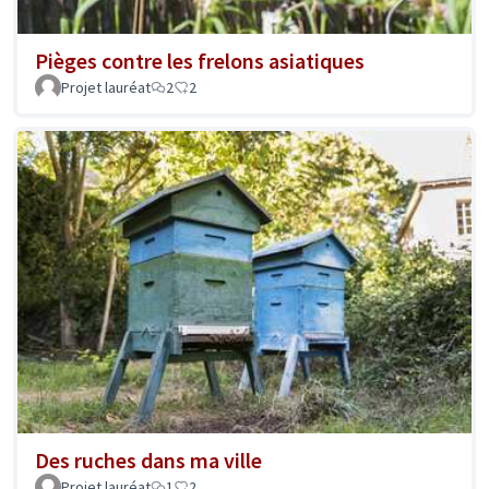
Pièges contre les frelons asiatiques
Projet lauréat
2
2
Des ruches dans ma ville
Projet lauréat
1
2