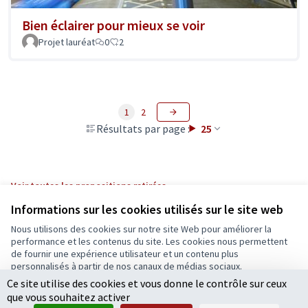
Bien éclairer pour mieux se voir
Projet lauréat
0
2
1
2
Résultats par page :
25
Voir toutes les propositions retirées
Informations sur les cookies utilisés sur le site web
Nous utilisons des cookies sur notre site Web pour améliorer la
Conditions d'utilisation
performance et les contenus du site. Les cookies nous permettent
Paramètres des cookies
de fournir une expérience utilisateur et un contenu plus
Ecrivons Angers sur X
Ecrivons Angers sur Facebook
personnalisés à partir de nos canaux de médias sociaux.
(Lien externe)
(Lien externe)
Ce site utilise des cookies et vous donne le contrôle sur ceux
Tout accepter
que vous souhaitez activer
Accepter seulement les cookies essentiels