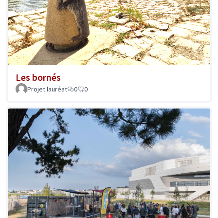
Les bornés
Projet lauréat
0
0