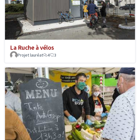
La Ruche à vélos
Projet lauréat
4
3