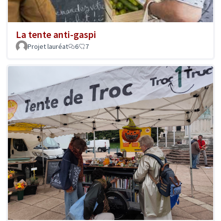
La tente anti-gaspi
Projet lauréat
6
7