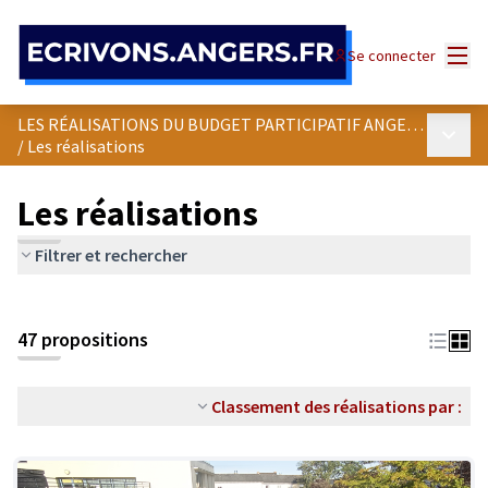
Panneau de gestion des cookies
Menu
Se connecter
LES RÉALISATIONS DU BUDGET PARTICIPATIF ANGEVIN
Menu p
/
Les réalisations
Les réalisations
Filtrer et rechercher
47 propositions
Classement des réalisations par :