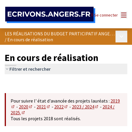
Panneau de gestion des cookies
Menu
Se connecter
LES RÉALISATIONS DU BUDGET PARTICIPATIF ANGEVIN
Menu p
/
En cours de réalisation
En cours de réalisation
Filtrer et rechercher
Pour suivre l' état d'avancée des projets lauréats :
2019
-
2020
-
2021
-
2022
-
2023 / 2024
-
2024 /
(S'ouvre dans un nouvel onglet)
(S'ouvre dans un nouvel onglet)
(S'ouvre dans un nouvel onglet)
(S'ouvre dans un nouvel onglet)
(S'ouvre dans un n
2025.
(S'ouvre dans un nouvel onglet)
Tous les projets 2018 sont réalisés.