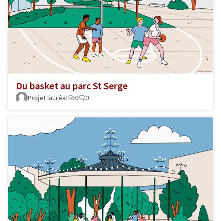
Du basket au parc St Serge
Projet lauréat
0
0