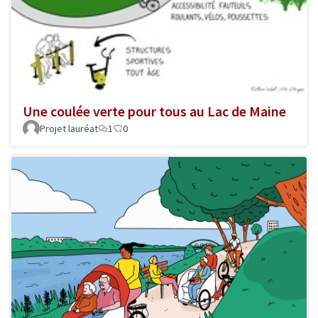
Une coulée verte pour tous au Lac de Maine
Projet lauréat
1
0