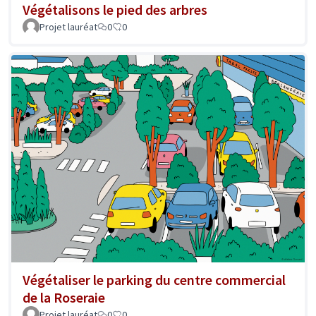
Végétalisons le pied des arbres
Projet lauréat
0
0
Végétaliser le parking du centre commercial
de la Roseraie
Projet lauréat
0
0