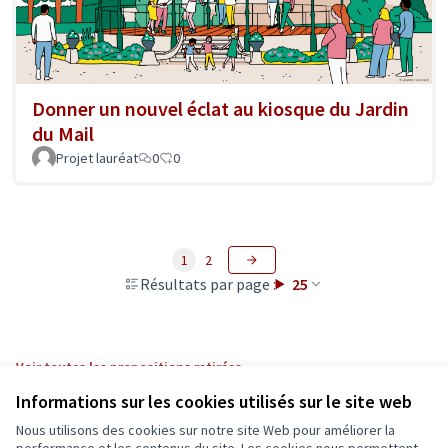
Donner un nouvel éclat au kiosque du Jardin
du Mail
Projet lauréat
0
0
1
2
Résultats par page :
25
Voir toutes les propositions retirées
Informations sur les cookies utilisés sur le site web
Nous utilisons des cookies sur notre site Web pour améliorer la
Conditions d'utilisation