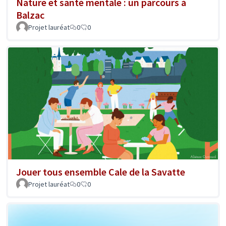
Nature et santé mentale : un parcours à
Balzac
Projet lauréat
0
0
Jouer tous ensemble Cale de la Savatte
Projet lauréat
0
0