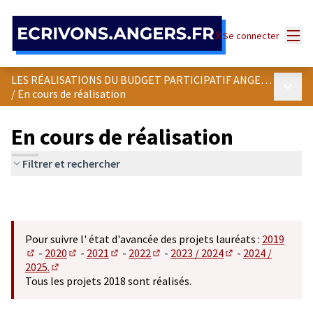
Panneau de gestion des cookies
Menu
Se connecter
LES RÉALISATIONS DU BUDGET PARTICIPATIF ANGEVIN
Menu p
/
En cours de réalisation
En cours de réalisation
Filtrer et rechercher
Pour suivre l' état d'avancée des projets lauréats :
2019
-
2020
-
2021
-
2022
-
2023 / 2024
-
2024 /
(S'ouvre dans un nouvel onglet)
(S'ouvre dans un nouvel onglet)
(S'ouvre dans un nouvel onglet)
(S'ouvre dans un nouvel onglet)
(S'ouvre dans un n
2025.
(S'ouvre dans un nouvel onglet)
Tous les projets 2018 sont réalisés.