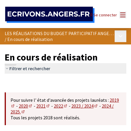
Panneau de gestion des cookies
Menu
Se connecter
LES RÉALISATIONS DU BUDGET PARTICIPATIF ANGEVIN
Menu p
/
En cours de réalisation
En cours de réalisation
Filtrer et rechercher
Pour suivre l' état d'avancée des projets lauréats :
2019
-
2020
-
2021
-
2022
-
2023 / 2024
-
2024 /
(S'ouvre dans un nouvel onglet)
(S'ouvre dans un nouvel onglet)
(S'ouvre dans un nouvel onglet)
(S'ouvre dans un nouvel onglet)
(S'ouvre dans un n
2025.
(S'ouvre dans un nouvel onglet)
Tous les projets 2018 sont réalisés.