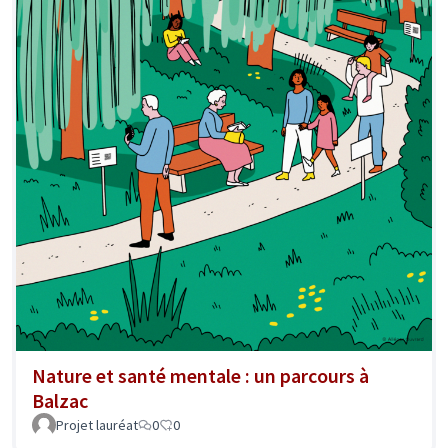
Nature et santé mentale : un parcours à
Balzac
Projet lauréat
0
0