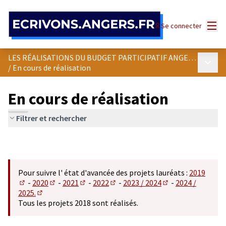
Panneau de gestion des cookies
Menu
Se connecter
LES RÉALISATIONS DU BUDGET PARTICIPATIF ANGEVIN
Menu p
/
En cours de réalisation
En cours de réalisation
Filtrer et rechercher
Pour suivre l' état d'avancée des projets lauréats :
2019
-
2020
-
2021
-
2022
-
2023 / 2024
-
2024 /
(S'ouvre dans un nouvel onglet)
(S'ouvre dans un nouvel onglet)
(S'ouvre dans un nouvel onglet)
(S'ouvre dans un nouvel onglet)
(S'ouvre dans un n
2025.
(S'ouvre dans un nouvel onglet)
Tous les projets 2018 sont réalisés.