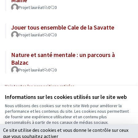
Projet lauréat
0
0
Jouer tous ensemble Cale de la Savatte
Projet lauréat
0
0
Nature et santé mentale : un parcours à
Balzac
Projet lauréat
0
0
Voir toutes les propositions retirées
Informations sur les cookies utilisés sur le site web
Nous utilisons des cookies sur notre site Web pour améliorer la
Conditions d'utilisation
performance et les contenus du site. Les cookies nous permettent
Paramètres des cookies
de fournir une expérience utilisateur et un contenu plus
Ecrivons Angers sur X
Ecrivons Angers sur Facebook
personnalisés à partir de nos canaux de médias sociaux.
(Lien externe)
(Lien externe)
Ce site utilise des cookies et vous donne le contrôle sur ceux
Tout accepter
que vous souhaitez activer