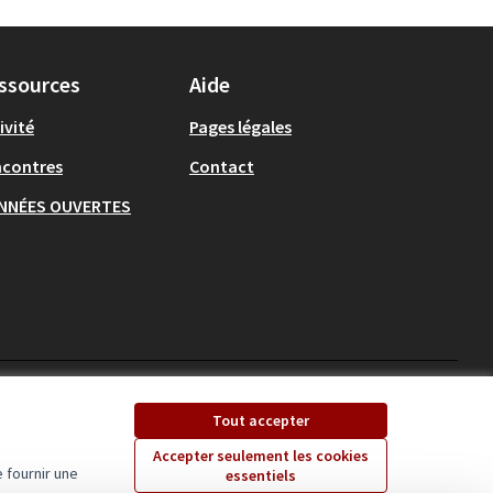
ssources
Aide
ivité
Pages légales
ncontres
Contact
NNÉES OUVERTES
Ecrivons Angers sur X
Ecrivons Angers sur
Tout accepter
(Lien externe)
(Lien externe)
Accepter seulement les cookies
 fournir une
essentiels