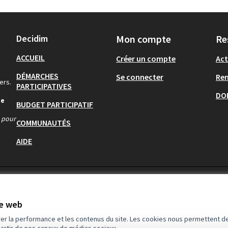
Decidim
Mon compte
Re
ACCUEIL
Créer un compte
Act
DÉMARCHES
Se connecter
Re
ers.
PARTICIPATIVES
DO
de
BUDGET PARTICIPATIF
s pour
COMMUNAUTÉS
AIDE
te web
rer la performance et les contenus du site. Les cookies nous permettent de
partir de nos canaux de médias sociaux.