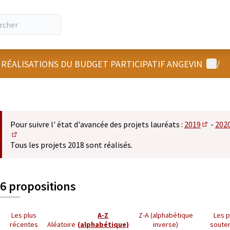
Menu u
 RÉALISATIONS DU BUDGET PARTICIPATIF ANGEVIN
/
Pour suivre l' état d'avancée des projets lauréats :
2019
-
202
(S'ouvre
(S'ouvre dans un nouvel onglet)
Tous les projets 2018 sont réalisés.
6 propositions
Les plus
A-Z
Z-A (alphabétique
Les p
récentes
Aléatoire
(alphabétique)
inverse)
soute