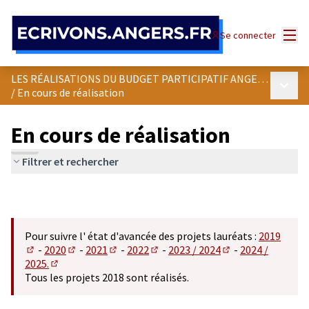
Panneau de gestion des cookies
Menu
Se connecter
LES RÉALISATIONS DU BUDGET PARTICIPATIF ANGEVIN
Menu p
/
En cours de réalisation
En cours de réalisation
Filtrer et rechercher
Pour suivre l' état d'avancée des projets lauréats :
2019
-
2020
-
2021
-
2022
-
2023 / 2024
-
2024 /
(S'ouvre dans un nouvel onglet)
(S'ouvre dans un nouvel onglet)
(S'ouvre dans un nouvel onglet)
(S'ouvre dans un nouvel onglet)
(S'ouvre dans un n
2025.
(S'ouvre dans un nouvel onglet)
Tous les projets 2018 sont réalisés.