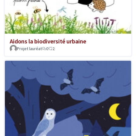
Aidons la biodiversité urbaine
Projet lauréat
0
2