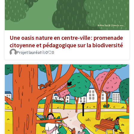
Une oasis nature en centre-ville : promenade
citoyenne et pédagogique sur la biodiversité
Projet lauréat
0
0