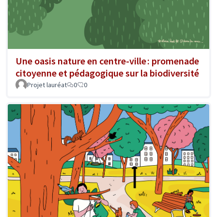
Une oasis nature en centre-ville : promenade
citoyenne et pédagogique sur la biodiversité
Projet lauréat
0
0