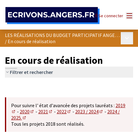
Panneau de gestion des cookies
Menu
Se connecter
LES RÉALISATIONS DU BUDGET PARTICIPATIF ANGEVIN
Menu p
/
En cours de réalisation
En cours de réalisation
Filtrer et rechercher
Pour suivre l' état d'avancée des projets lauréats :
2019
-
2020
-
2021
-
2022
-
2023 / 2024
-
2024 /
(S'ouvre dans un nouvel onglet)
(S'ouvre dans un nouvel onglet)
(S'ouvre dans un nouvel onglet)
(S'ouvre dans un nouvel onglet)
(S'ouvre dans un n
2025.
(S'ouvre dans un nouvel onglet)
Tous les projets 2018 sont réalisés.