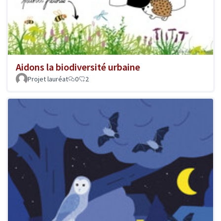
Aidons la biodiversité urbaine
Projet lauréat
0
2