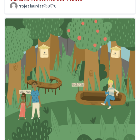
Projet lauréat
0
0