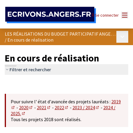
Panneau de gestion des cookies
Menu
Se connecter
LES RÉALISATIONS DU BUDGET PARTICIPATIF ANGEVIN
Menu p
/
En cours de réalisation
En cours de réalisation
Filtrer et rechercher
Pour suivre l' état d'avancée des projets lauréats :
2019
-
2020
-
2021
-
2022
-
2023 / 2024
-
2024 /
(S'ouvre dans un nouvel onglet)
(S'ouvre dans un nouvel onglet)
(S'ouvre dans un nouvel onglet)
(S'ouvre dans un nouvel onglet)
(S'ouvre dans un n
2025.
(S'ouvre dans un nouvel onglet)
Tous les projets 2018 sont réalisés.