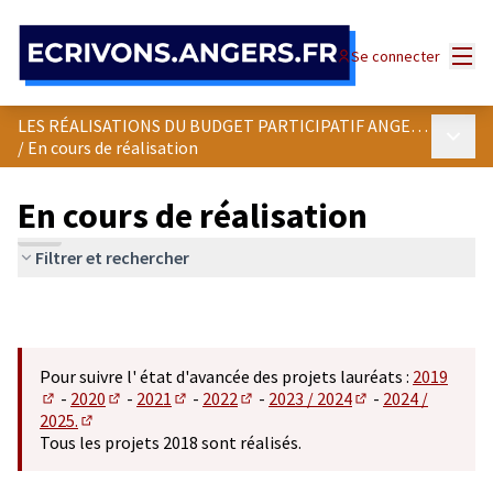
Panneau de gestion des cookies
Menu
Se connecter
LES RÉALISATIONS DU BUDGET PARTICIPATIF ANGEVIN
Menu p
/
En cours de réalisation
En cours de réalisation
Filtrer et rechercher
Pour suivre l' état d'avancée des projets lauréats :
2019
-
2020
-
2021
-
2022
-
2023 / 2024
-
2024 /
(S'ouvre dans un nouvel onglet)
(S'ouvre dans un nouvel onglet)
(S'ouvre dans un nouvel onglet)
(S'ouvre dans un nouvel onglet)
(S'ouvre dans un n
2025.
(S'ouvre dans un nouvel onglet)
Tous les projets 2018 sont réalisés.