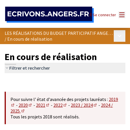
Panneau de gestion des cookies
Menu
Se connecter
LES RÉALISATIONS DU BUDGET PARTICIPATIF ANGEVIN
Menu p
/
En cours de réalisation
En cours de réalisation
Filtrer et rechercher
Pour suivre l' état d'avancée des projets lauréats :
2019
-
2020
-
2021
-
2022
-
2023 / 2024
-
2024 /
(S'ouvre dans un nouvel onglet)
(S'ouvre dans un nouvel onglet)
(S'ouvre dans un nouvel onglet)
(S'ouvre dans un nouvel onglet)
(S'ouvre dans un n
2025.
(S'ouvre dans un nouvel onglet)
Tous les projets 2018 sont réalisés.