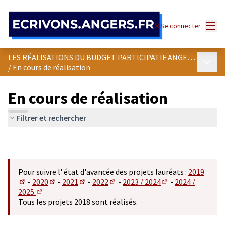
Panneau de gestion des cookies
Menu
Se connecter
LES RÉALISATIONS DU BUDGET PARTICIPATIF ANGEVIN
Menu p
/
En cours de réalisation
En cours de réalisation
Filtrer et rechercher
Pour suivre l' état d'avancée des projets lauréats :
2019
-
2020
-
2021
-
2022
-
2023 / 2024
-
2024 /
(S'ouvre dans un nouvel onglet)
(S'ouvre dans un nouvel onglet)
(S'ouvre dans un nouvel onglet)
(S'ouvre dans un nouvel onglet)
(S'ouvre dans un n
2025.
(S'ouvre dans un nouvel onglet)
Tous les projets 2018 sont réalisés.