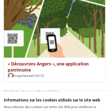
« Découvrons Angers », une application
patrimoine
Projet lauréat
0
0
Voir toutes les propositions retirées
Informations sur les cookies utilisés sur le site web
Nous utilisons des cookies sur notre site Web pour améliorer la
Conditions d'utilisation