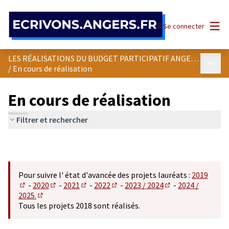
Panneau de gestion des cookies
Menu
Se connecter
LES RÉALISATIONS DU BUDGET PARTICIPATIF ANGEVIN
Menu p
/
En cours de réalisation
En cours de réalisation
Filtrer et rechercher
Pour suivre l' état d'avancée des projets lauréats :
2019
-
2020
-
2021
-
2022
-
2023 / 2024
-
2024 /
(S'ouvre dans un nouvel onglet)
(S'ouvre dans un nouvel onglet)
(S'ouvre dans un nouvel onglet)
(S'ouvre dans un nouvel onglet)
(S'ouvre dans un n
2025.
(S'ouvre dans un nouvel onglet)
Tous les projets 2018 sont réalisés.