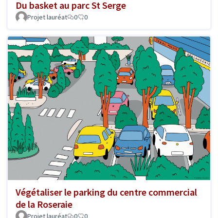
Du basket au parc St Serge
Projet lauréat
0
0
Végétaliser le parking du centre commercial
de la Roseraie
Projet lauréat
0
0