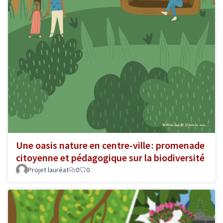
Une oasis nature en centre-ville : promenade
citoyenne et pédagogique sur la biodiversité
Projet lauréat
0
0