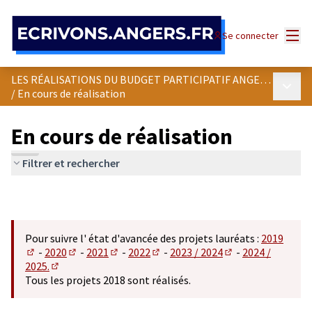
Panneau de gestion des cookies
Menu
Se connecter
LES RÉALISATIONS DU BUDGET PARTICIPATIF ANGEVIN
Menu p
/
En cours de réalisation
En cours de réalisation
Filtrer et rechercher
Pour suivre l' état d'avancée des projets lauréats :
2019
-
2020
-
2021
-
2022
-
2023 / 2024
-
2024 /
(S'ouvre dans un nouvel onglet)
(S'ouvre dans un nouvel onglet)
(S'ouvre dans un nouvel onglet)
(S'ouvre dans un nouvel onglet)
(S'ouvre dans un n
2025.
(S'ouvre dans un nouvel onglet)
Tous les projets 2018 sont réalisés.