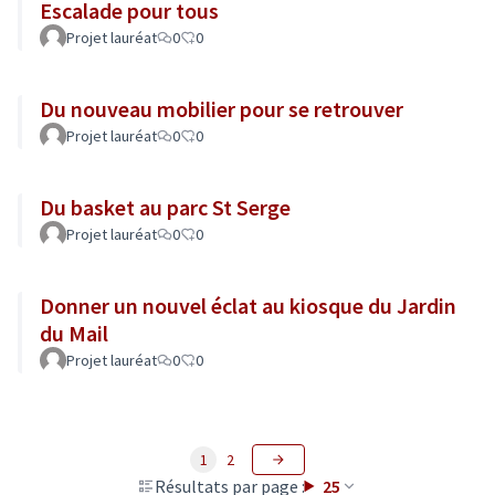
Escalade pour tous
Projet lauréat
0
0
Du nouveau mobilier pour se retrouver
Projet lauréat
0
0
Du basket au parc St Serge
Projet lauréat
0
0
Donner un nouvel éclat au kiosque du Jardin
du Mail
Projet lauréat
0
0
1
2
Résultats par page :
25