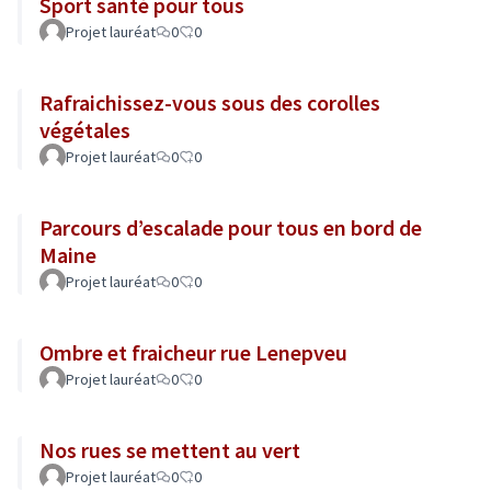
Sport santé pour tous
Projet lauréat
0
0
Rafraichissez-vous sous des corolles
végétales
Projet lauréat
0
0
Parcours d’escalade pour tous en bord de
Maine
Projet lauréat
0
0
Ombre et fraicheur rue Lenepveu
Projet lauréat
0
0
Nos rues se mettent au vert
Projet lauréat
0
0