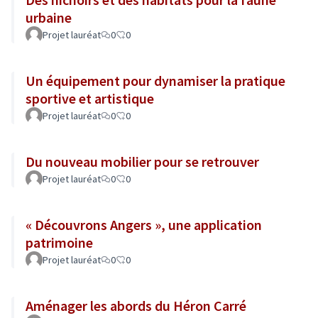
urbaine
Projet lauréat
0
0
Un équipement pour dynamiser la pratique
sportive et artistique
Projet lauréat
0
0
Du nouveau mobilier pour se retrouver
Projet lauréat
0
0
« Découvrons Angers », une application
patrimoine
Projet lauréat
0
0
Aménager les abords du Héron Carré