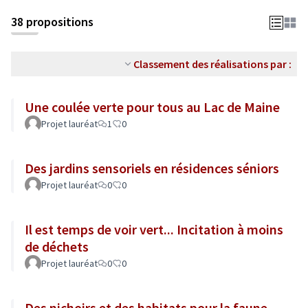
38 propositions
Classement des réalisations par :
Une coulée verte pour tous au Lac de Maine
Projet lauréat
1
0
Des jardins sensoriels en résidences séniors
Projet lauréat
0
0
Il est temps de voir vert... Incitation à moins
de déchets
Projet lauréat
0
0
Des nichoirs et des habitats pour la faune