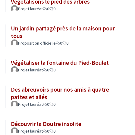
Végétalisons le pied des arbres
Projet lauréat
0
0
Un jardin partagé près de la maison pour
tous
Proposition officielle
0
0
Végétaliser la fontaine du Pied-Boulet
Projet lauréat
0
0
Des abreuvoirs pour nos amis à quatre
pattes et ailés
Projet lauréat
0
0
Découvrir la Doutre insolite
Projet lauréat
0
0