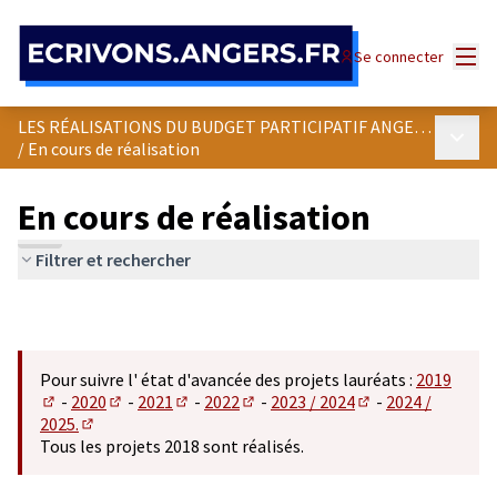
Panneau de gestion des cookies
Menu
Se connecter
LES RÉALISATIONS DU BUDGET PARTICIPATIF ANGEVIN
Menu p
/
En cours de réalisation
En cours de réalisation
Filtrer et rechercher
Pour suivre l' état d'avancée des projets lauréats :
2019
-
2020
-
2021
-
2022
-
2023 / 2024
-
2024 /
(S'ouvre dans un nouvel onglet)
(S'ouvre dans un nouvel onglet)
(S'ouvre dans un nouvel onglet)
(S'ouvre dans un nouvel onglet)
(S'ouvre dans un n
2025.
(S'ouvre dans un nouvel onglet)
Tous les projets 2018 sont réalisés.