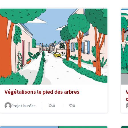
Végétalisons le pied des arbres
Projet lauréat
0
0