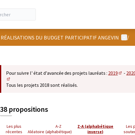
Menu u
 RÉALISATIONS DU BUDGET PARTICIPATIF ANGEVIN
/
Pour suivre l' état d'avancée des projets lauréats :
2019
-
202
(S'ouvre
(S'ouvre dans un nouvel onglet)
Tous les projets 2018 sont réalisés.
38 propositions
Les plus
A-Z
Z-A (alphabétique
Les 
récentes
Aléatoire
(alphabétique)
inverse)
soute