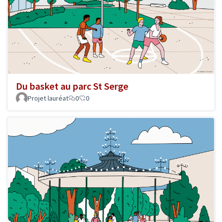
Du basket au parc St Serge
Projet lauréat
0
0