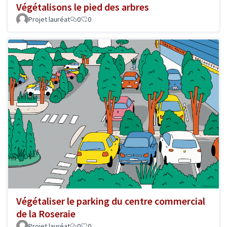
Végétalisons le pied des arbres
Projet lauréat
0
0
Végétaliser le parking du centre commercial
de la Roseraie
Projet lauréat
0
0