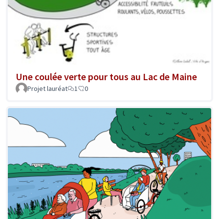
Une coulée verte pour tous au Lac de Maine
Projet lauréat
1
0