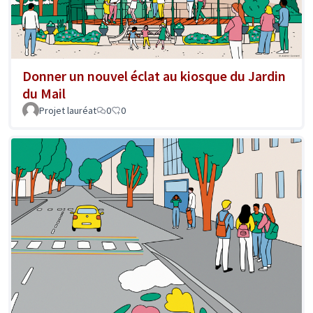
Donner un nouvel éclat au kiosque du Jardin
du Mail
Projet lauréat
0
0