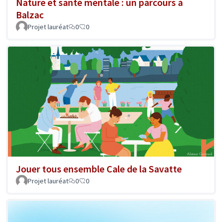
Nature et santé mentale : un parcours à
Balzac
Projet lauréat
0
0
Jouer tous ensemble Cale de la Savatte
Projet lauréat
0
0