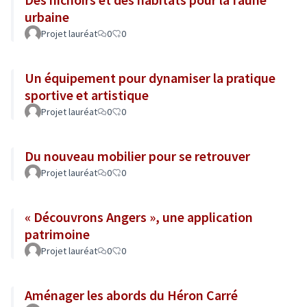
urbaine
Projet lauréat
0
0
Un équipement pour dynamiser la pratique
sportive et artistique
Projet lauréat
0
0
Du nouveau mobilier pour se retrouver
Projet lauréat
0
0
« Découvrons Angers », une application
patrimoine
Projet lauréat
0
0
Aménager les abords du Héron Carré