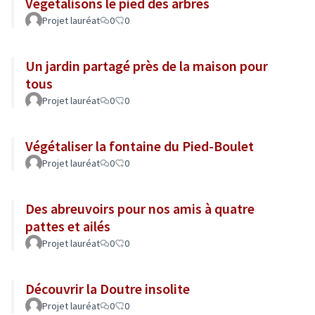
Végétalisons le pied des arbres
Projet lauréat
0
0
Un jardin partagé près de la maison pour
tous
Projet lauréat
0
0
Végétaliser la fontaine du Pied-Boulet
Projet lauréat
0
0
Des abreuvoirs pour nos amis à quatre
pattes et ailés
Projet lauréat
0
0
Découvrir la Doutre insolite
Projet lauréat
0
0