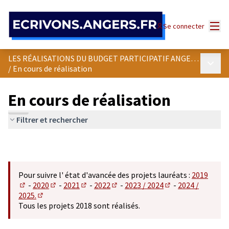
Panneau de gestion des cookies
Menu
Se connecter
LES RÉALISATIONS DU BUDGET PARTICIPATIF ANGEVIN
Menu p
/
En cours de réalisation
En cours de réalisation
Filtrer et rechercher
Pour suivre l' état d'avancée des projets lauréats :
2019
-
2020
-
2021
-
2022
-
2023 / 2024
-
2024 /
(S'ouvre dans un nouvel onglet)
(S'ouvre dans un nouvel onglet)
(S'ouvre dans un nouvel onglet)
(S'ouvre dans un nouvel onglet)
(S'ouvre dans un n
2025.
(S'ouvre dans un nouvel onglet)
Tous les projets 2018 sont réalisés.