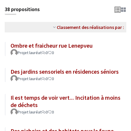
38 propositions
Classement des réalisations par :
Ombre et fraicheur rue Lenepveu
Projet lauréat
0
0
Des jardins sensoriels en résidences séniors
Projet lauréat
0
0
Il est temps de voir vert... Incitation à moins
de déchets
Projet lauréat
0
0
Des nichoirs et des habitats pour la faune