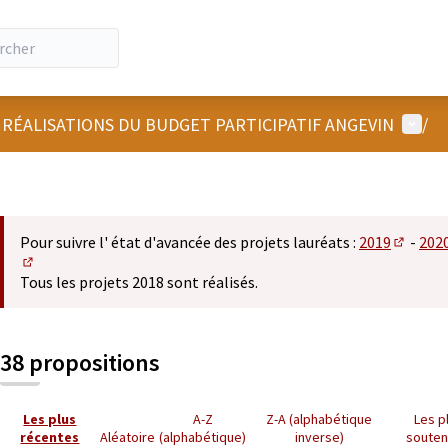
Menu u
 RÉALISATIONS DU BUDGET PARTICIPATIF ANGEVIN
/
Pour suivre l' état d'avancée des projets lauréats :
2019
-
202
(S'ouvre
(S'ouvre dans un nouvel onglet)
Tous les projets 2018 sont réalisés.
38 propositions
Les plus
A-Z
Z-A (alphabétique
Les p
récentes
Aléatoire
(alphabétique)
inverse)
soute