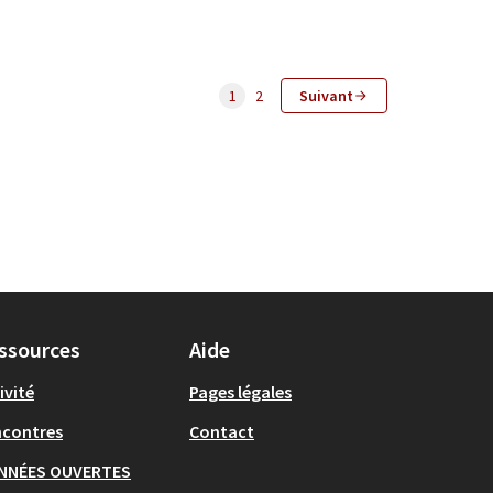
1
2
Suivant
ssources
Aide
ivité
Pages légales
ncontres
Contact
NNÉES OUVERTES