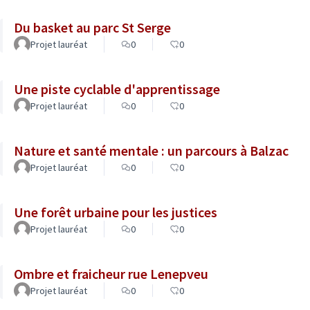
Du basket au parc St Serge
Projet lauréat
0
0
Une piste cyclable d'apprentissage
Projet lauréat
0
0
Nature et santé mentale : un parcours à Balzac
Projet lauréat
0
0
Une forêt urbaine pour les justices
Projet lauréat
0
0
Ombre et fraicheur rue Lenepveu
Projet lauréat
0
0