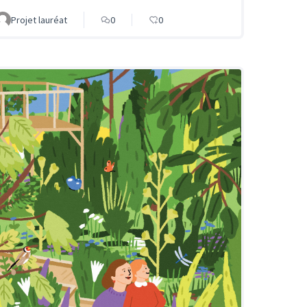
Projet lauréat
0
0