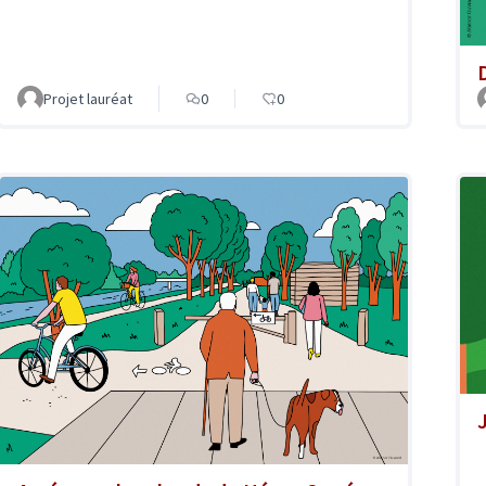
Projet lauréat
0
0