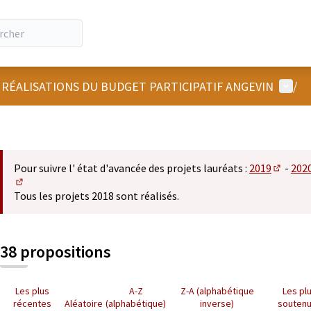
Menu u
 RÉALISATIONS DU BUDGET PARTICIPATIF ANGEVIN
/
Pour suivre l' état d'avancée des projets lauréats :
2019
-
202
(S'ouvre
(S'ouvre dans un nouvel onglet)
Tous les projets 2018 sont réalisés.
38 propositions
Les plus
A-Z
Z-A (alphabétique
Les pl
récentes
Aléatoire
(alphabétique)
inverse)
souten