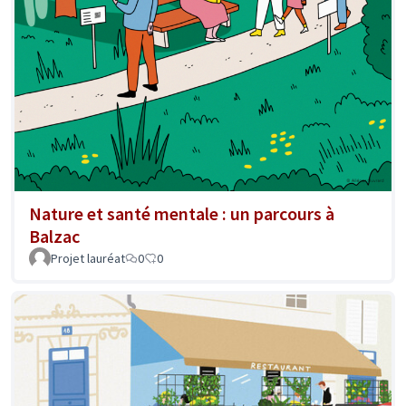
Nature et santé mentale : un parcours à
Balzac
Projet lauréat
0
0