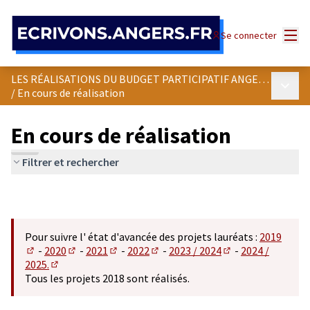
Panneau de gestion des cookies
Menu
Se connecter
LES RÉALISATIONS DU BUDGET PARTICIPATIF ANGEVIN
Menu p
/
En cours de réalisation
En cours de réalisation
Filtrer et rechercher
Pour suivre l' état d'avancée des projets lauréats :
2019
-
2020
-
2021
-
2022
-
2023 / 2024
-
2024 /
(S'ouvre dans un nouvel onglet)
(S'ouvre dans un nouvel onglet)
(S'ouvre dans un nouvel onglet)
(S'ouvre dans un nouvel onglet)
(S'ouvre dans un n
2025.
(S'ouvre dans un nouvel onglet)
Tous les projets 2018 sont réalisés.