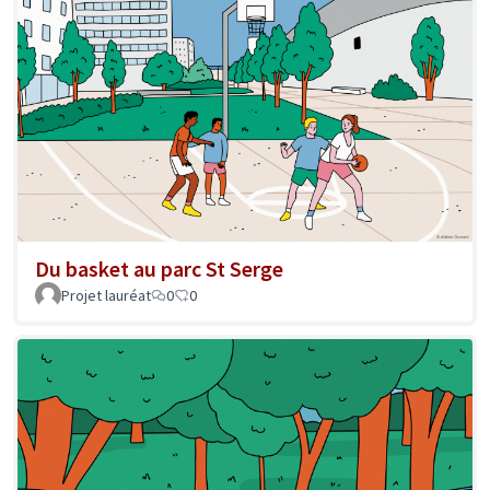
Du basket au parc St Serge
Projet lauréat
0
0