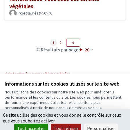
végétales
Projet lauréat
0
0
1
2
Résultats par page :
20
Voir toutes les propositions retirées
Informations sur les cookies utilisés sur le site web
Nous utilisons des cookies sur notre site Web pour améliorer la
Conditions d'utilisation
performance et les contenus du site. Les cookies nous permettent
Paramètres des cookies
de fournir une expérience utilisateur et un contenu plus
Ecrivons Angers sur X
Ecrivons Angers sur Facebook
personnalisés à partir de nos canaux de médias sociaux.
(Lien externe)
(Lien externe)
Ce site utilise des cookies et vous donne le contrôle sur ceux
Tout accepter
que vous souhaitez activer
Accepter seulement les cookies essentiels
Tout accepter
Tout refuser
Personnaliser