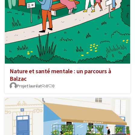
Nature et santé mentale : un parcours à
Balzac
Projet lauréat
0
0