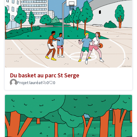
Du basket au parc St Serge
Projet lauréat
0
0