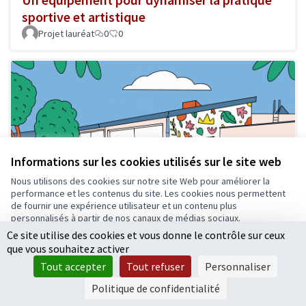
sportive et artistique
Projet lauréat
0
0
Informations sur les cookies utilisés sur le site web
Nous utilisons des cookies sur notre site Web pour améliorer la
performance et les contenus du site. Les cookies nous permettent
de fournir une expérience utilisateur et un contenu plus
personnalisés à partir de nos canaux de médias sociaux.
Ce site utilise des cookies et vous donne le contrôle sur ceux
Tout accepter
que vous souhaitez activer
Accepter seulement les cookies essentiels
Tout accepter
Tout refuser
Personnaliser
Un jardin partagé près de la maison pour
Paramètres
Politique de confidentialité
tous