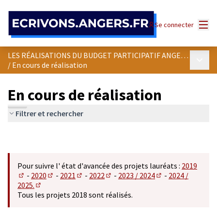
Panneau de gestion des cookies
Menu
Se connecter
LES RÉALISATIONS DU BUDGET PARTICIPATIF ANGEVIN
Menu p
/
En cours de réalisation
En cours de réalisation
Filtrer et rechercher
Pour suivre l' état d'avancée des projets lauréats :
2019
-
2020
-
2021
-
2022
-
2023 / 2024
-
2024 /
(S'ouvre dans un nouvel onglet)
(S'ouvre dans un nouvel onglet)
(S'ouvre dans un nouvel onglet)
(S'ouvre dans un nouvel onglet)
(S'ouvre dans un n
2025.
(S'ouvre dans un nouvel onglet)
Tous les projets 2018 sont réalisés.