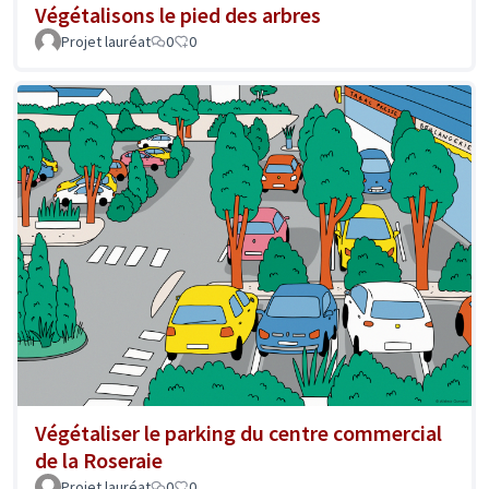
Végétalisons le pied des arbres
Projet lauréat
0
0
Végétaliser le parking du centre commercial
de la Roseraie
Projet lauréat
0
0