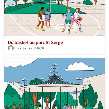
Du basket au parc St Serge
Projet lauréat
0
0