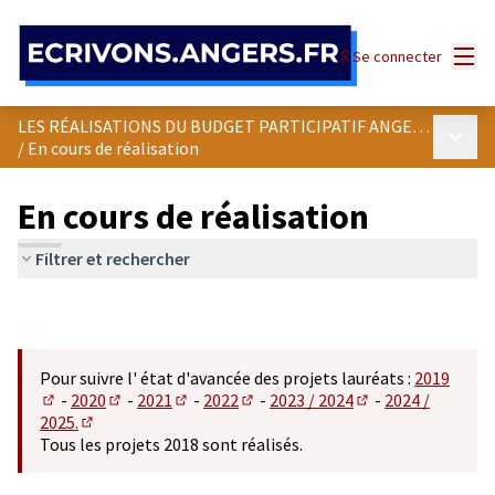
Panneau de gestion des cookies
Menu
Se connecter
LES RÉALISATIONS DU BUDGET PARTICIPATIF ANGEVIN
Menu p
/
En cours de réalisation
En cours de réalisation
Filtrer et rechercher
Pour suivre l' état d'avancée des projets lauréats :
2019
-
2020
-
2021
-
2022
-
2023 / 2024
-
2024 /
(S'ouvre dans un nouvel onglet)
(S'ouvre dans un nouvel onglet)
(S'ouvre dans un nouvel onglet)
(S'ouvre dans un nouvel onglet)
(S'ouvre dans un n
2025.
(S'ouvre dans un nouvel onglet)
Tous les projets 2018 sont réalisés.