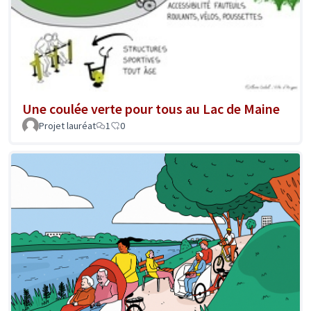
Une coulée verte pour tous au Lac de Maine
Projet lauréat
1
0