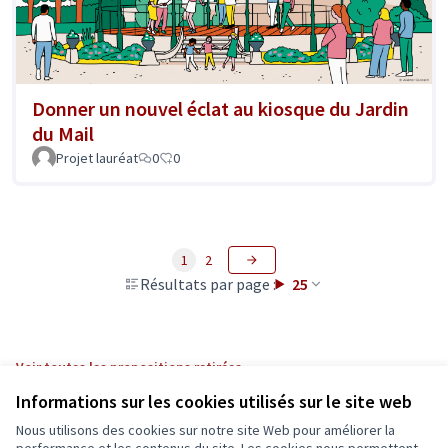
Donner un nouvel éclat au kiosque du Jardin
du Mail
Projet lauréat
0
0
1
2
Résultats par page :
25
Voir toutes les propositions retirées
Informations sur les cookies utilisés sur le site web
Nous utilisons des cookies sur notre site Web pour améliorer la
Conditions d'utilisation