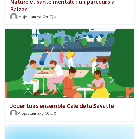
Nature et santé mentale : un parcours à
Balzac
Projet lauréat
0
0
Jouer tous ensemble Cale de la Savatte
Projet lauréat
0
0