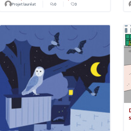
Projet lauréat
0
0