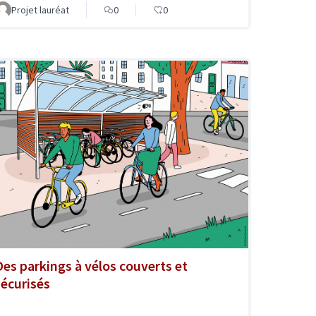
Projet lauréat
0
0
Des parkings à vélos couverts et
sécurisés