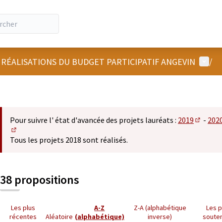
Menu u
 RÉALISATIONS DU BUDGET PARTICIPATIF ANGEVIN
/
Pour suivre l' état d'avancée des projets lauréats :
2019
-
202
(S'ouvre
(S'ouvre dans un nouvel onglet)
Tous les projets 2018 sont réalisés.
38 propositions
Les plus
A-Z
Z-A (alphabétique
Les p
récentes
Aléatoire
(alphabétique)
inverse)
soute