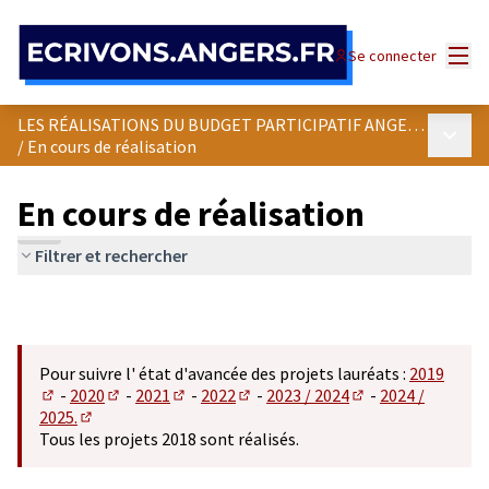
Panneau de gestion des cookies
Menu
Se connecter
LES RÉALISATIONS DU BUDGET PARTICIPATIF ANGEVIN
Menu p
/
En cours de réalisation
En cours de réalisation
Filtrer et rechercher
Pour suivre l' état d'avancée des projets lauréats :
2019
-
2020
-
2021
-
2022
-
2023 / 2024
-
2024 /
(S'ouvre dans un nouvel onglet)
(S'ouvre dans un nouvel onglet)
(S'ouvre dans un nouvel onglet)
(S'ouvre dans un nouvel onglet)
(S'ouvre dans un n
2025.
(S'ouvre dans un nouvel onglet)
Tous les projets 2018 sont réalisés.