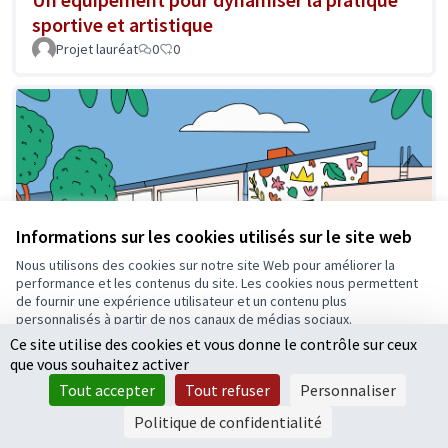
sportive et artistique
Projet lauréat
0
0
Informations sur les cookies utilisés sur le site web
Nous utilisons des cookies sur notre site Web pour améliorer la
performance et les contenus du site. Les cookies nous permettent
de fournir une expérience utilisateur et un contenu plus
personnalisés à partir de nos canaux de médias sociaux.
Ce site utilise des cookies et vous donne le contrôle sur ceux
Tout accepter
que vous souhaitez activer
Accepter seulement les cookies essentiels
Tout accepter
Tout refuser
Personnaliser
Un jardin partagé près de la maison pour
Paramètres
Politique de confidentialité
tous