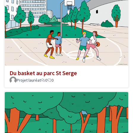
Du basket au parc St Serge
Projet lauréat
0
0