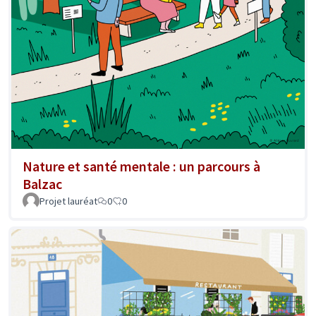
Nature et santé mentale : un parcours à
Balzac
Projet lauréat
0
0