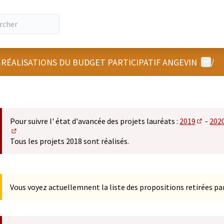
Menu u
 RÉALISATIONS DU BUDGET PARTICIPATIF ANGEVIN
/
Pour suivre l' état d'avancée des projets lauréats :
2019
-
202
(S'ouvre
(S'ouvre dans un nouvel onglet)
Tous les projets 2018 sont réalisés.
Vous voyez actuellemnent la liste des propositions retirées par