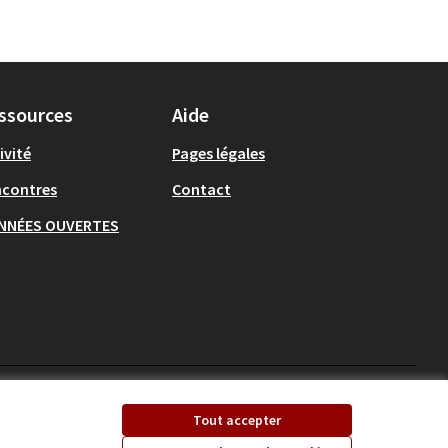
ssources
Aide
ivité
Pages légales
ncontres
Contact
NNÉES OUVERTES
Ecrivons Angers sur X
Ecrivons Angers sur
Tout accepter
(Lien externe)
(Lien externe)