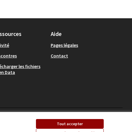
ssources
Aide
ivité
Pages légales
ncontres
Contact
écharger les fichiers
en Data
Ecrivons Angers sur X
Ecrivons Angers sur
Tout accepter
(Lien externe)
(Lien externe)