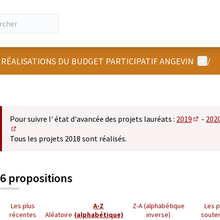
Menu u
 RÉALISATIONS DU BUDGET PARTICIPATIF ANGEVIN
/
Pour suivre l' état d'avancée des projets lauréats :
2019
-
202
(S'ouvre
(S'ouvre dans un nouvel onglet)
Tous les projets 2018 sont réalisés.
6 propositions
Les plus
A-Z
Z-A (alphabétique
Les p
récentes
Aléatoire
(alphabétique)
inverse)
soute