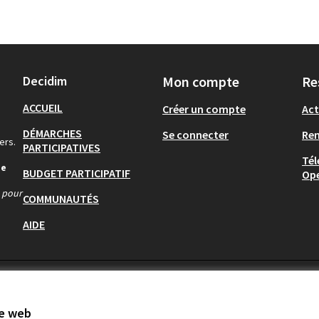
Decidim
Mon compte
Re
ACCUEIL
Créer un compte
Act
DÉMARCHES
Se connecter
Re
ers.
PARTICIPATIVES
Tél
de
BUDGET PARTICIPATIF
Op
s pour
COMMUNAUTÉS
AIDE
te web