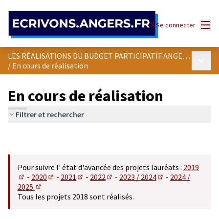
Panneau de gestion des cookies
Menu
Se connecter
LES RÉALISATIONS DU BUDGET PARTICIPATIF ANGEVIN
Menu p
/
En cours de réalisation
En cours de réalisation
Filtrer et rechercher
Pour suivre l' état d'avancée des projets lauréats :
2019
-
2020
-
2021
-
2022
-
2023 / 2024
-
2024 /
(S'ouvre dans un nouvel onglet)
(S'ouvre dans un nouvel onglet)
(S'ouvre dans un nouvel onglet)
(S'ouvre dans un nouvel onglet)
(S'ouvre dans un n
2025.
(S'ouvre dans un nouvel onglet)
Tous les projets 2018 sont réalisés.