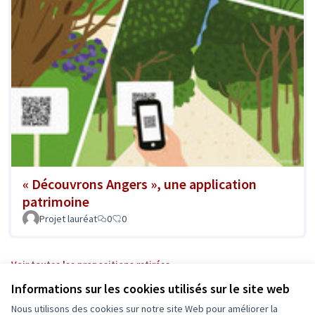
« Découvrons Angers », une application
patrimoine
Projet lauréat
0
0
Voir toutes les propositions retirées
Informations sur les cookies utilisés sur le site web
Nous utilisons des cookies sur notre site Web pour améliorer la
Conditions d'utilisation