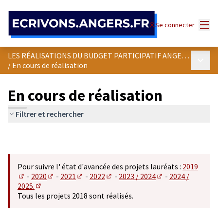
Panneau de gestion des cookies
Menu
Se connecter
LES RÉALISATIONS DU BUDGET PARTICIPATIF ANGEVIN
Menu p
/
En cours de réalisation
En cours de réalisation
Filtrer et rechercher
Pour suivre l' état d'avancée des projets lauréats :
2019
-
2020
-
2021
-
2022
-
2023 / 2024
-
2024 /
(S'ouvre dans un nouvel onglet)
(S'ouvre dans un nouvel onglet)
(S'ouvre dans un nouvel onglet)
(S'ouvre dans un nouvel onglet)
(S'ouvre dans un n
2025.
(S'ouvre dans un nouvel onglet)
Tous les projets 2018 sont réalisés.