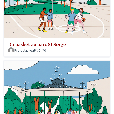
Du basket au parc St Serge
Projet lauréat
0
0