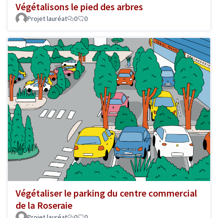
Végétalisons le pied des arbres
Projet lauréat
0
0
Végétaliser le parking du centre commercial
de la Roseraie
Projet lauréat
0
0