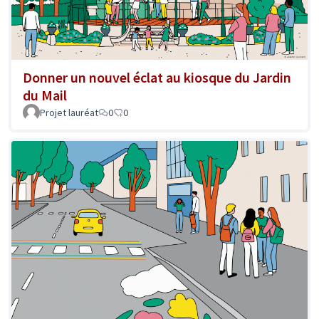
Donner un nouvel éclat au kiosque du Jardin
du Mail
Projet lauréat
0
0