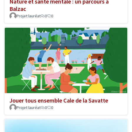
Nature et santé mentale : un parcours à
Balzac
Projet lauréat
0
0
Jouer tous ensemble Cale de la Savatte
Projet lauréat
0
0