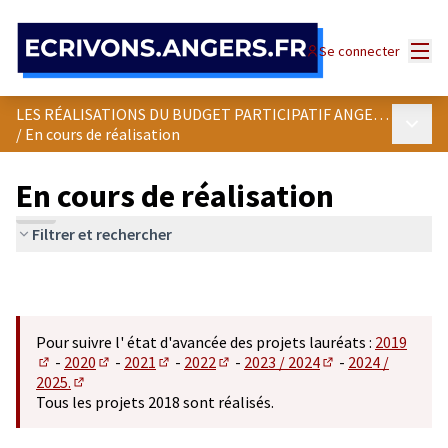
Panneau de gestion des cookies
Menu
Se connecter
LES RÉALISATIONS DU BUDGET PARTICIPATIF ANGEVIN
Menu p
/
En cours de réalisation
En cours de réalisation
Filtrer et rechercher
Pour suivre l' état d'avancée des projets lauréats :
2019
-
2020
-
2021
-
2022
-
2023 / 2024
-
2024 /
(S'ouvre dans un nouvel onglet)
(S'ouvre dans un nouvel onglet)
(S'ouvre dans un nouvel onglet)
(S'ouvre dans un nouvel onglet)
(S'ouvre dans un n
2025.
(S'ouvre dans un nouvel onglet)
Tous les projets 2018 sont réalisés.