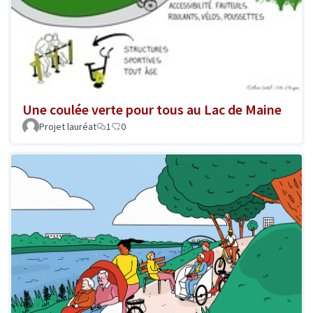
Une coulée verte pour tous au Lac de Maine
Projet lauréat
1
0