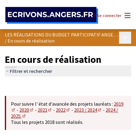
Panneau de gestion des cookies
Menu
Se connecter
LES RÉALISATIONS DU BUDGET PARTICIPATIF ANGEVIN
Menu p
/
En cours de réalisation
En cours de réalisation
Filtrer et rechercher
Pour suivre l' état d'avancée des projets lauréats :
2019
-
2020
-
2021
-
2022
-
2023 / 2024
-
2024 /
(S'ouvre dans un nouvel onglet)
(S'ouvre dans un nouvel onglet)
(S'ouvre dans un nouvel onglet)
(S'ouvre dans un nouvel onglet)
(S'ouvre dans un n
2025.
(S'ouvre dans un nouvel onglet)
Tous les projets 2018 sont réalisés.