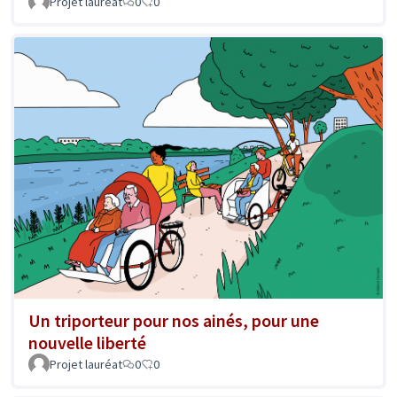
Projet lauréat
0
0
Un triporteur pour nos ainés, pour une
nouvelle liberté
Projet lauréat
0
0