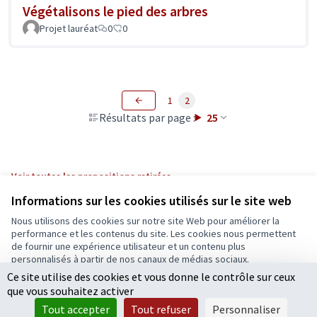
Végétalisons le pied des arbres
Projet lauréat
0
0
1
2
Résultats par page :
25
Voir toutes les propositions retirées
Informations sur les cookies utilisés sur le site web
Nous utilisons des cookies sur notre site Web pour améliorer la
Conditions d'utilisation
performance et les contenus du site. Les cookies nous permettent
Paramètres des cookies
de fournir une expérience utilisateur et un contenu plus
Ecrivons Angers sur X
Ecrivons Angers sur Facebook
personnalisés à partir de nos canaux de médias sociaux.
(Lien externe)
(Lien externe)
Ce site utilise des cookies et vous donne le contrôle sur ceux
Tout accepter
que vous souhaitez activer
Accepter seulement les cookies essentiels
Tout accepter
Tout refuser
Personnaliser
Licence Cre
(Lien extern