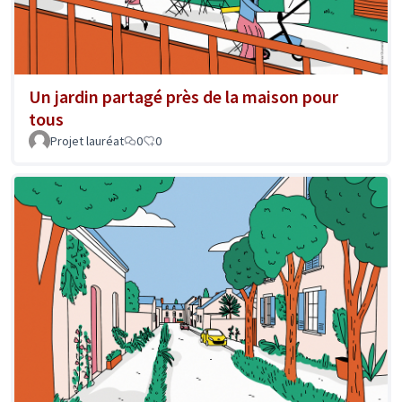
Un jardin partagé près de la maison pour
tous
Projet lauréat
0
0