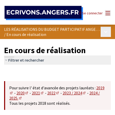
Panneau de gestion des cookies
Menu
Se connecter
LES RÉALISATIONS DU BUDGET PARTICIPATIF ANGEVIN
Menu p
/
En cours de réalisation
En cours de réalisation
Filtrer et rechercher
Pour suivre l' état d'avancée des projets lauréats :
2019
-
2020
-
2021
-
2022
-
2023 / 2024
-
2024 /
(S'ouvre dans un nouvel onglet)
(S'ouvre dans un nouvel onglet)
(S'ouvre dans un nouvel onglet)
(S'ouvre dans un nouvel onglet)
(S'ouvre dans un n
2025.
(S'ouvre dans un nouvel onglet)
Tous les projets 2018 sont réalisés.