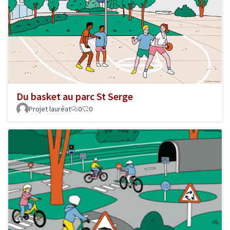
Du basket au parc St Serge
Projet lauréat
0
0