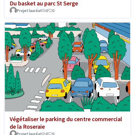
Du basket au parc St Serge
Projet lauréat
0
0
Végétaliser le parking du centre commercial
de la Roseraie
Projet lauréat
0
0