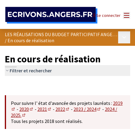
Panneau de gestion des cookies
Menu
Se connecter
LES RÉALISATIONS DU BUDGET PARTICIPATIF ANGEVIN
Menu p
/
En cours de réalisation
En cours de réalisation
Filtrer et rechercher
Pour suivre l' état d'avancée des projets lauréats :
2019
-
2020
-
2021
-
2022
-
2023 / 2024
-
2024 /
(S'ouvre dans un nouvel onglet)
(S'ouvre dans un nouvel onglet)
(S'ouvre dans un nouvel onglet)
(S'ouvre dans un nouvel onglet)
(S'ouvre dans un n
2025.
(S'ouvre dans un nouvel onglet)
Tous les projets 2018 sont réalisés.