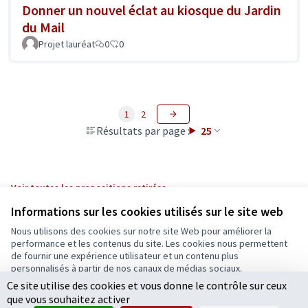
Donner un nouvel éclat au kiosque du Jardin
du Mail
Projet lauréat
0
0
1
2
Résultats par page :
25
Voir toutes les propositions retirées
Informations sur les cookies utilisés sur le site web
Nous utilisons des cookies sur notre site Web pour améliorer la
Conditions d'utilisation
performance et les contenus du site. Les cookies nous permettent
Paramètres des cookies
de fournir une expérience utilisateur et un contenu plus
Ecrivons Angers sur X
Ecrivons Angers sur Facebook
personnalisés à partir de nos canaux de médias sociaux.
(Lien externe)
(Lien externe)
Ce site utilise des cookies et vous donne le contrôle sur ceux
Tout accepter
que vous souhaitez activer
Accepter seulement les cookies essentiels