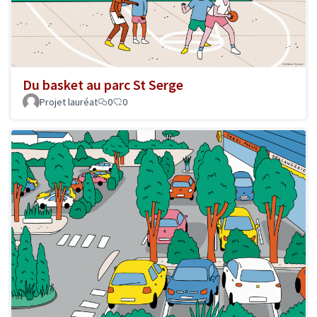
Du basket au parc St Serge
Projet lauréat
0
0