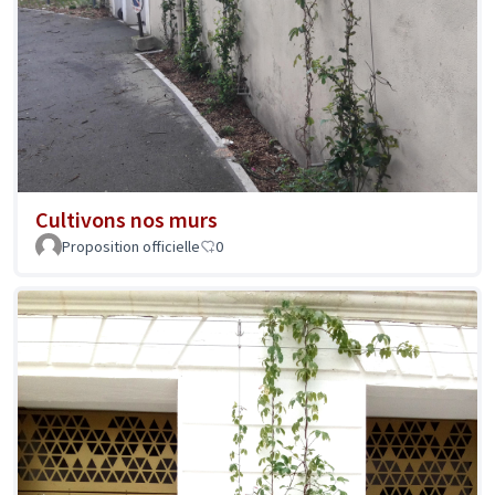
Cultivons nos murs
Proposition officielle
0