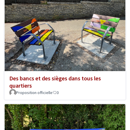
Des bancs et des sièges dans tous les
quartiers
Proposition officielle
0