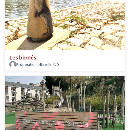
Les bornés
Proposition officielle
0