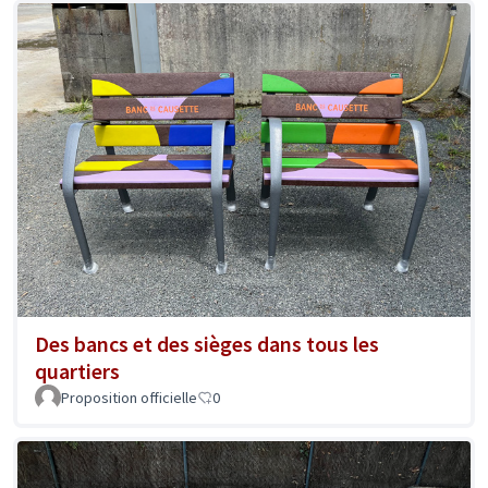
Des bancs et des sièges dans tous les
quartiers
Proposition officielle
0