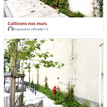
Cultivons nos murs
Proposition officielle
0