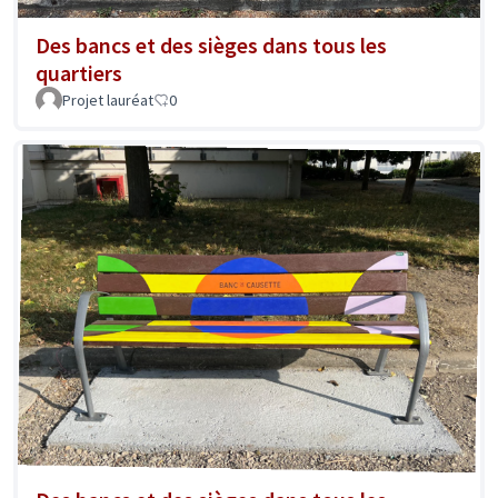
Des bancs et des sièges dans tous les
quartiers
Projet lauréat
0