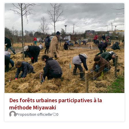
Des forêts urbaines participatives à la
méthode Miyawaki
Proposition officielle
0