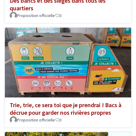
Des bancs et des sièges dans tous les
quartiers
Proposition officielle
0
Trie, trie, ce sera toi que je prendrai ! Bacs à
décrue pour garder nos rivières propres
Proposition officielle
0