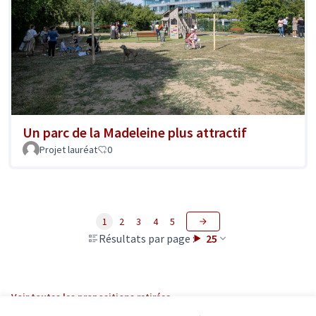
Un parc de la Madeleine plus attractif
Projet lauréat
0
1
2
3
4
5
Résultats par page :
25
Voir toutes les propositions retirées