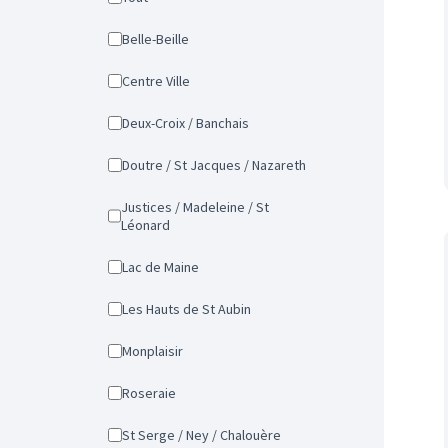
Belle-Beille
Centre Ville
Deux-Croix / Banchais
Doutre / St Jacques / Nazareth
Justices / Madeleine / St
Léonard
Lac de Maine
Les Hauts de St Aubin
Monplaisir
Roseraie
St Serge / Ney / Chalouère