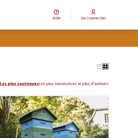
Aide
Se connecter
tilisateur
Leaflet
|
©
OpenStreetMap
contributors
e des points de carte. L'élément peut être utilisé avec un lecteur
Les plus soutenues
Les plus suivies
Avec le plus d'auteurs