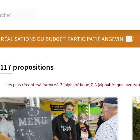
Menu u
 RÉALISATIONS DU BUDGET PARTICIPATIF ANGEVIN
/
 la carte
 suivant est une carte qui présente les éléments de cette page comm
117 propositions
Les plus récentes
Aléatoire
A-Z (alphabétique)
Z-A (alphabétique inverse)