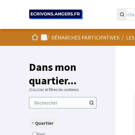
Panneau de gestion des cookies
Accueil
Menu principal
/
DÉMARCHES PARTICIPATIVES
/
LES
Passer
L'élément
+
−
Dans mon
quartier...
Cherchez et filtrez les contenus
Quartier
Tout