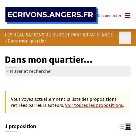
Panneau de gestion des cookies
Menu
Se connecter
LES RÉALISATIONS DU BUDGET PARTICIPATIF ANGEVIN
Menu p
/
Dans mon quartier...
Dans mon quartier...
Filtrer et rechercher
Passer la carte
Leaflet
|
©
OpenStreetMap
contributors
L'élément suivant est une carte qui présente les éléments de cet
+
Vous voyez actuellemnent la liste des propositions
−
retirées par leurs auteurs.
Voir toutes les propositions
.
1 proposition