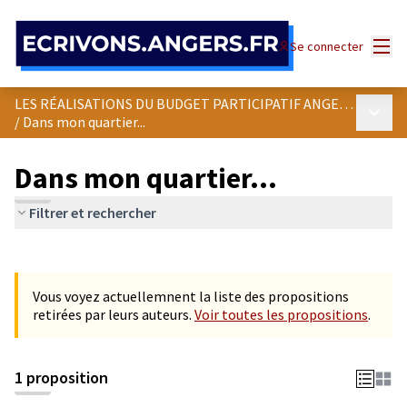
Panneau de gestion des cookies
Menu
Se connecter
LES RÉALISATIONS DU BUDGET PARTICIPATIF ANGEVIN
Menu p
/
Dans mon quartier...
Dans mon quartier...
Filtrer et rechercher
Passer la carte
Leaflet
|
©
OpenStreetMap
contributors
L'élément suivant est une carte qui présente les éléments de cet
+
Vous voyez actuellemnent la liste des propositions
−
retirées par leurs auteurs.
Voir toutes les propositions
.
1 proposition