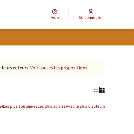
Aide
Se connecter
tilisateur
Leaflet
|
©
OpenStreetMap
contributors
e des points de carte. L'élément peut être utilisé avec un lecteur
 leurs auteurs.
Voir toutes les propositions
.
e)
Les plus soutenues
Les plus suivies
Avec le plus d'auteurs