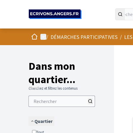
Panneau de gestion des cookies
Accueil
Menu principal
/
DÉMARCHES PARTICIPATIVES
/
LES
Passer
L'élément
+
−
Dans mon
quartier...
Cherchez et filtrez les contenus
Quartier
Tout