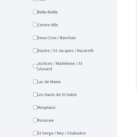
Belle-Beille
Centre Ville
Deux-Croix / Banchais
Doutre / St Jacques / Nazareth
Justices / Madeleine / St
Léonard
Lac de Maine
Les Hauts de St Aubin
Monplaisir
Roseraie
St Serge / Ney / Chalouère