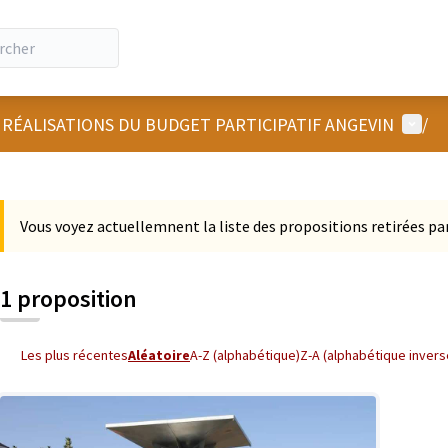
Menu u
 RÉALISATIONS DU BUDGET PARTICIPATIF ANGEVIN
/
 la carte
 suivant est une carte qui présente les éléments de cette page comm
Vous voyez actuellemnent la liste des propositions retirées par
1 proposition
Les plus récentes
Aléatoire
A-Z (alphabétique)
Z-A (alphabétique invers