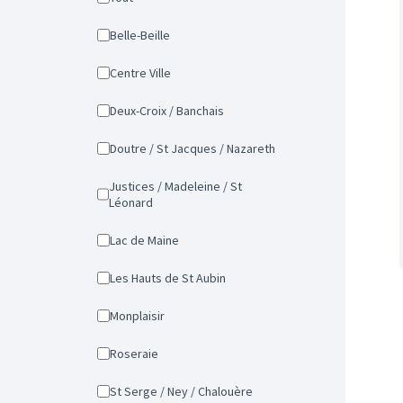
Belle-Beille
Centre Ville
Deux-Croix / Banchais
Doutre / St Jacques / Nazareth
Justices / Madeleine / St
Léonard
Lac de Maine
Les Hauts de St Aubin
Monplaisir
Roseraie
St Serge / Ney / Chalouère