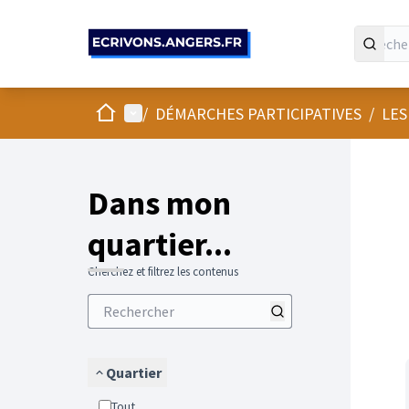
Panneau de gestion des cookies
Accueil
Menu principal
/
DÉMARCHES PARTICIPATIVES
/
LES
Passer
L'élément
+
−
Dans mon
quartier...
Cherchez et filtrez les contenus
Quartier
Tout