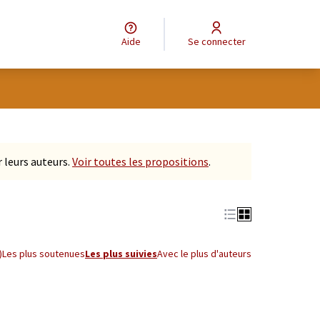
Aide
Se connecter
tilisateur
Leaflet
|
©
OpenStreetMap
contributors
e des points de carte. L'élément peut être utilisé avec un lecteur
 leurs auteurs.
Voir toutes les propositions
.
)
Les plus soutenues
Les plus suivies
Avec le plus d'auteurs