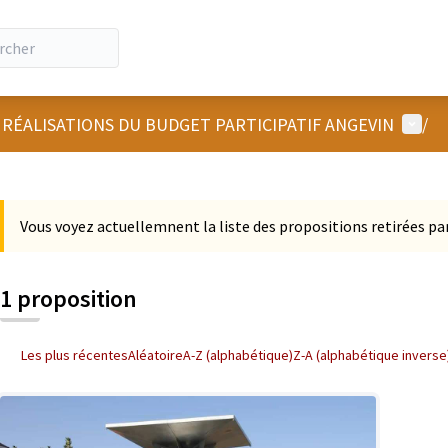
Menu u
 RÉALISATIONS DU BUDGET PARTICIPATIF ANGEVIN
/
 la carte
 suivant est une carte qui présente les éléments de cette page comm
Vous voyez actuellemnent la liste des propositions retirées par
1 proposition
Les plus récentes
Aléatoire
A-Z (alphabétique)
Z-A (alphabétique inverse