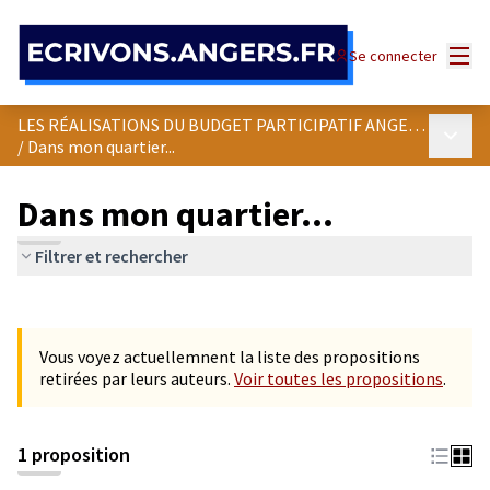
Panneau de gestion des cookies
Menu
Se connecter
LES RÉALISATIONS DU BUDGET PARTICIPATIF ANGEVIN
Menu p
/
Dans mon quartier...
Dans mon quartier...
Filtrer et rechercher
Passer la carte
Leaflet
|
©
OpenStreetMap
contributors
L'élément suivant est une carte qui présente les éléments de cet
+
Vous voyez actuellemnent la liste des propositions
−
retirées par leurs auteurs.
Voir toutes les propositions
.
1 proposition