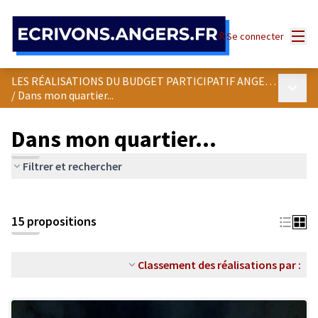
Panneau de gestion des cookies
Menu
Se connecter
LES RÉALISATIONS DU BUDGET PARTICIPATIF ANGEVIN
Menu p
/
Dans mon quartier...
Dans mon quartier...
Filtrer et rechercher
Passer la carte
Leaflet
|
©
OpenStreetMap
contributors
L'élément suivant est une carte qui présente les éléments de cet
+
15 propositions
−
Classement des réalisations par :