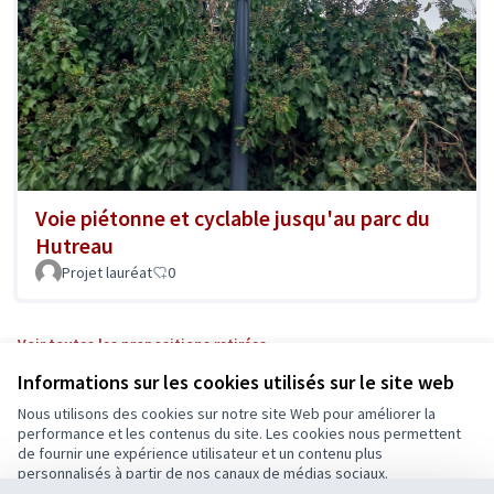
Voie piétonne et cyclable jusqu'au parc du
Hutreau
Projet lauréat
0
Voir toutes les propositions retirées
Informations sur les cookies utilisés sur le site web
Nous utilisons des cookies sur notre site Web pour améliorer la
Conditions d'utilisation
performance et les contenus du site. Les cookies nous permettent
Paramètres des cookies
de fournir une expérience utilisateur et un contenu plus
Ecrivons Angers sur X
Ecrivons Angers sur Facebook
personnalisés à partir de nos canaux de médias sociaux.
(Lien externe)
(Lien externe)