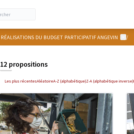
Menu u
 RÉALISATIONS DU BUDGET PARTICIPATIF ANGEVIN
/
 la carte
 suivant est une carte qui présente les éléments de cette page comm
12 propositions
Les plus récentes
Aléatoire
A-Z (alphabétique)
Z-A (alphabétique inverse)