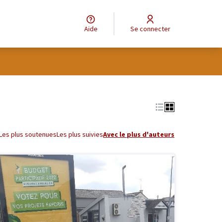
Aide
Se connecter
tilisateur
Leaflet
|
©
OpenStreetMap
contributors
e des points de carte. L'élément peut être utilisé avec un lecteur
Les plus soutenues
Les plus suivies
Avec le plus d'auteurs