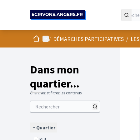
Panneau de gestion des cookies
Accueil
Menu principal
/
DÉMARCHES PARTICIPATIVES
/
LES
Passer
L'élément
+
−
Dans mon
quartier...
Cherchez et filtrez les contenus
Quartier
Tout