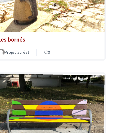
Les bornés
Projet lauréat
0