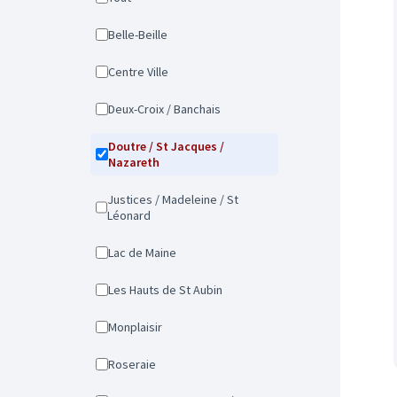
Belle-Beille
Centre Ville
Deux-Croix / Banchais
Doutre / St Jacques /
Nazareth
Justices / Madeleine / St
Léonard
Lac de Maine
Les Hauts de St Aubin
Monplaisir
Roseraie