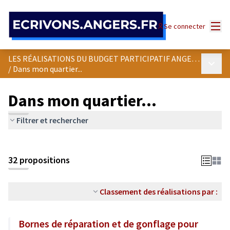
Panneau de gestion des cookies
Menu
Se connecter
LES RÉALISATIONS DU BUDGET PARTICIPATIF ANGEVIN
Menu p
/
Dans mon quartier...
Dans mon quartier...
Filtrer et rechercher
Passer la carte
Leaflet
|
©
OpenStreetMap
contributors
L'élément suivant est une carte qui présente les éléments de cet
+
32 propositions
−
Classement des réalisations par :
Bornes de réparation et de gonflage pour