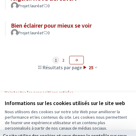
Projet lauréat
0
Bien éclairer pour mieux se voir
Projet lauréat
0
1
2
Résultats par page :
25
Voir toutes les propositions retirées
Informations sur les cookies utilisés sur le site web
Nous utilisons des cookies sur notre site Web pour améliorer la
Conditions d'utilisation
performance et les contenus du site. Les cookies nous permettent
Paramètres des cookies
de fournir une expérience utilisateur et un contenu plus
Ecrivons Angers sur X
Ecrivons Angers sur Facebook
personnalisés à partir de nos canaux de médias sociaux.
(Lien externe)
(Lien externe)
Ce site utilise des cookies et vous donne le contrôle sur ceux
Tout accepter