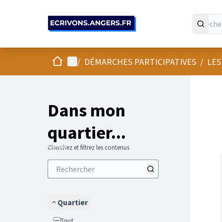
Panneau de gestion des cookies
Accueil
Menu principal
/
DÉMARCHES PARTICIPATIVES
/
LES
Passer
L'élément
+
−
Dans mon
quartier...
Cherchez et filtrez les contenus
Quartier
Tout