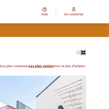
Aide
Se connecter
tilisateur
Leaflet
|
©
OpenStreetMap
contributors
e des points de carte. L'élément peut être utilisé avec un lecteur
)
Les plus soutenues
Les plus suivies
Avec le plus d'auteurs