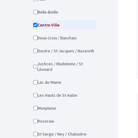
Belle-Beille
Centre Ville
Deux-Croix / Banchais
Doutre / St Jacques / Nazareth
Justices / Madeleine / St
Léonard
Lac de Maine
Les Hauts de St Aubin
Monplaisir
Roseraie
St Serge / Ney / Chalouère