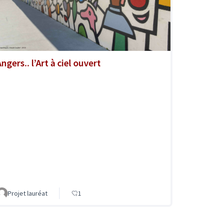
ngers.. l’Art à ciel ouvert
Projet lauréat
1