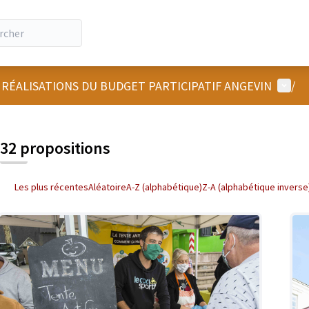
Menu u
 RÉALISATIONS DU BUDGET PARTICIPATIF ANGEVIN
/
 la carte
 suivant est une carte qui présente les éléments de cette page comm
32 propositions
Les plus récentes
Aléatoire
A-Z (alphabétique)
Z-A (alphabétique inverse