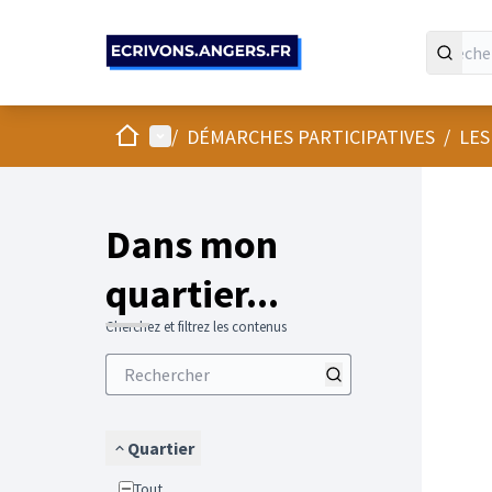
Panneau de gestion des cookies
Accueil
Menu principal
/
DÉMARCHES PARTICIPATIVES
/
LES
Passer
L'élément
+
−
Dans mon
quartier...
Cherchez et filtrez les contenus
Quartier
Tout