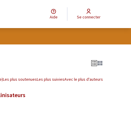
Aide
Se connecter
tilisateur
Leaflet
|
©
OpenStreetMap
contributors
e des points de carte. L'élément peut être utilisé avec un lecteur
e)
Les plus soutenues
Les plus suivies
Avec le plus d'auteurs
linisateurs