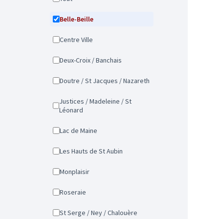
Belle-Beille
Centre Ville
Deux-Croix / Banchais
Doutre / St Jacques / Nazareth
Justices / Madeleine / St
Léonard
Lac de Maine
Les Hauts de St Aubin
Monplaisir
Roseraie
St Serge / Ney / Chalouère