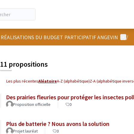
Menu u
 RÉALISATIONS DU BUDGET PARTICIPATIF ANGEVIN
/
 la carte
 suivant est une carte qui présente les éléments de cette page comm
11 propositions
Les plus récentes
Aléatoire
A-Z (alphabétique)
Z-A (alphabétique invers
Des prairies fleuries pour protéger les insectes pol
Proposition officielle
0
Plus de batterie ? Nous avons la solution
Projet lauréat
0